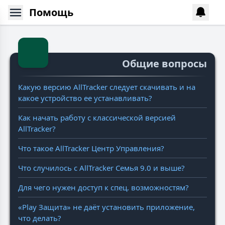
Помощь
Общие вопросы
Какую версию AllTracker следует скачивать и на
какое устройство ее устанавливать?
Как начать работу с классической версией
AllTracker?
Что такое AllTracker Центр Управления?
Что случилось с AllTracker Семья 9.0 и выше?
Для чего нужен доступ к спец. возможностям?
«Play Защита» не даёт установить приложение,
что делать?