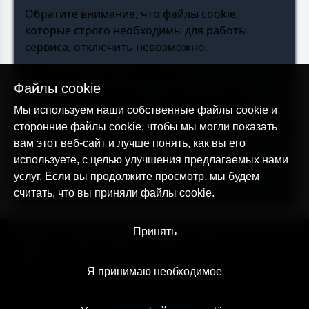
Обратите внимание, что файлы cookie,
которые строго необходимы для работы
сервиса, отключить невозможно.
Обновления этого уведомления
Файлы cookie
Данное уведомление о Cookies & Tracking
может время от времени обновляться. Если
Мы используем наши собственные файлы cookie и
мы внесем изменения, мы укажем это, обновив
сторонние файлы cookie, чтобы мы могли показать
дату вступления в силу.
вам этот веб-сайт и лучше понять, как вы его
используете, с целью улучшения предлагаемых нами
Вы можете изменить настройки файлов cookie
услуг. Если вы продолжите просмотр, мы будем
для этого сайта,
нажав здесь
.
считать, что вы приняли файлы cookie.
© AllTracker 2014-2026, Все права сохранены
Принять
alltracker.org
alltracker.de
alltracker.su
alltracker-family.com
alltracker-business.com
ЮРИДИЧЕСКАЯ ИНФОРМАЦИЯ:
Пользовательское соглашение
Я принимаю необходимое
Политика конфиденциальности
Примечание о Cookies и Трекинге
Контакт