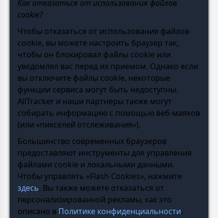
Как отказаться от использования файлов
cookie?
Чтобы отказаться от использования файлов
cookie, вы можете настроить браузер так,
чтобы он блокировал файлы cookie или
уведомлял вас перед их приемом. Однако если
вы отключите файлы cookie, некоторые
функции сервиса могут быть недоступны.
AllTracker и наши партнеры также могут
собирать информацию с помощью веб-маяков
(или «пикселей отслеживания»).
Большинство современных браузеров
предоставляют инструменты для управления
файлами cookie и локальными данными.
Чтобы управлять «Flash Cookies», нажмите
здесь
. Вы также можете отказаться от
персонализированной рекламы, как это
описано в
Политике конфиденциальности
.