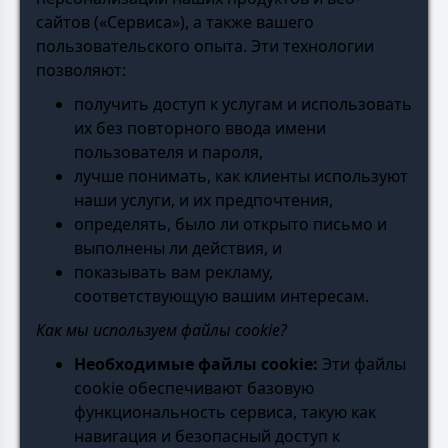
сайтов («Сервиса»), а также вашего
пользовательского опыта. Эти технологии
позволяют:
получить доступ к услугам и использовать
их без повторного ввода имени
пользователя и пароля,
лучше понимать, как клиенты используют
наши услуги, и их предпочтения,
определять, было ли открыто письмо и
выполнены ли действия, и
показывать вам рекламу,
соответствующую вашим интересам.
Как мы используем файлы cookie?
Необходимые файлы cookie:
Эти файлы
cookie обеспечивают базовую
функциональность сервиса, такую как
навигация и безопасный доступ к