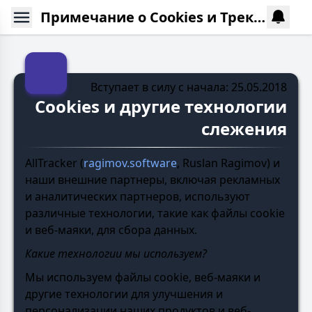
Примечание о Cookies и Трекинге
Вступает в силу с начала: 25.05.2018
Cookies и другие технологии
слежения
AllTracker (
ragimov.software
, Ruslan Ragimov) и
наши внешние партнеры, включая рекламных
и аналитических партнеров, используют
различные технологии, такие как файлы cookie
и веб-маяки, для сбора данных.
Какие технологии мы используем?
Мы используем файлы cookie, веб-маяки и
другие технологии для улучшения и
персонализации наших продуктов и веб-