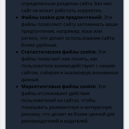
определенным разделам сайта. Без них
сайт не может работать корректно.
Файлы cookie для предпочтений:
Эти
файлы позволяют сайту запоминать ваши
предпочтения, например, язык или
регион, что делает использование сайта
более удобным.
Статистические файлы cookie:
Эти
файлы помогают нам понять, как
пользователи взаимодействуют с нашим
сайтом, собирая и анализируя анонимные
данные.
Маркетинговые файлы cookie:
Эти
файлы отслеживают действия
пользователей на сайтах, чтобы
показывать релевантную и интересную
рекламу, что делает ее более ценной для
рекламодателей и издателей.