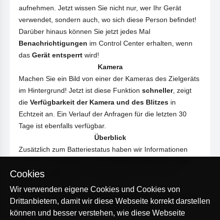
aufnehmen. Jetzt wissen Sie nicht nur, wer Ihr Gerät
verwendet, sondern auch, wo sich diese Person befindet!
Darüber hinaus können Sie jetzt jedes Mal
Benachrichtigungen
im Control Center erhalten, wenn
das
Gerät entsperrt
wird!
Kamera
Machen Sie ein Bild von einer der Kameras des Zielgeräts
im Hintergrund! Jetzt ist diese Funktion
schneller
, zeigt
die
Verfügbarkeit der Kamera und des Blitzes
in
Echtzeit an. Ein Verlauf der Anfragen für die letzten 30
Tage ist ebenfalls verfügbar.
Überblick
Zusätzlich zum Batteriestatus haben wir Informationen
darüber hinzugefügt, ob das
Display derzeit ein- oder
Cookies
ausgeschaltet ist
und
wie lange
es sich in diesem
Zustand befindet.
Wir verwenden eigene Cookies und Cookies von
*
Die aufgeführten Features funktionieren nur auf Zielgeräten mit dem
Drittanbietern, damit wir diese Webseite korrekt darstellen
Betriebssystem Android. Diese Funktionen sind in iOS nicht
können und besser verstehen, wie diese Webseite